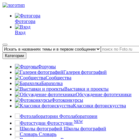
Фотогора
Вход
Категории
Форумы
Галерея фотографий
Сообщества
Барахолка
Выставки и проекты
Обсуждение фототехники
Фотоконкурсы
Классики фотоискусства
Фотолаборатории
NEW
Фотостудии
Школы фотографий
Словарь