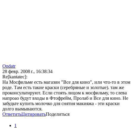
Ondatr
28 февр. 2008 г., 16:38:34
Re[kantatec]:
На Мосфильме есть магазин "Все для кино", или что-то в этом
роде. Там есть такие краски (серебряные и золотые). там же
проконсультируют. Если стоять лицом к мосфильму, то слева
напроао будут входы в Фтофрейм, Пролаб и Все для кино. Не
забудьте купить молочко для снятия макияжа - эти краски
долго вымываются.
Ответить
Цитировать
Поделиться
1