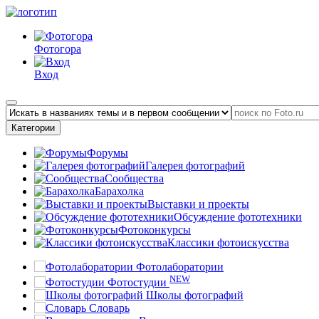
Фотогора
Вход
Категории
Форумы
Галерея фотографий
Сообщества
Барахолка
Выставки и проекты
Обсуждение фототехники
Фотоконкурсы
Классики фотоискусства
Фотолаборатории
NEW
Фотостудии
Школы фотографий
Словарь