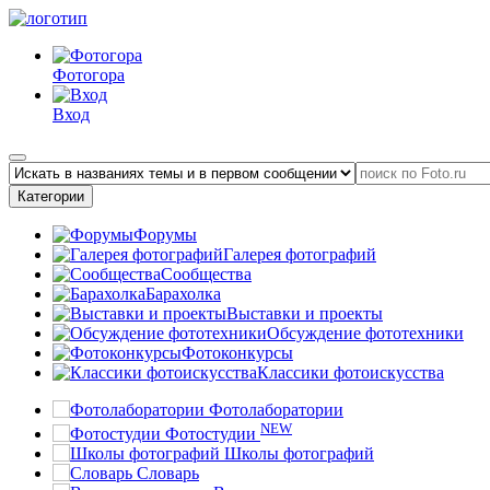
Фотогора
Вход
Категории
Форумы
Галерея фотографий
Сообщества
Барахолка
Выставки и проекты
Обсуждение фототехники
Фотоконкурсы
Классики фотоискусства
Фотолаборатории
NEW
Фотостудии
Школы фотографий
Словарь