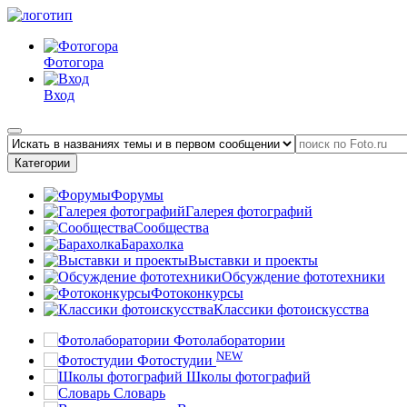
Фотогора
Вход
Категории
Форумы
Галерея фотографий
Сообщества
Барахолка
Выставки и проекты
Обсуждение фототехники
Фотоконкурсы
Классики фотоискусства
Фотолаборатории
NEW
Фотостудии
Школы фотографий
Словарь