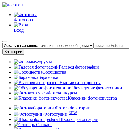
Фотогора
Вход
Категории
Форумы
Галерея фотографий
Сообщества
Барахолка
Выставки и проекты
Обсуждение фототехники
Фотоконкурсы
Классики фотоискусства
Фотолаборатории
NEW
Фотостудии
Школы фотографий
Словарь