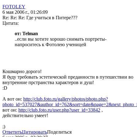
FOTOLEY
6 мая 2006 г., 01:26:09
Re: Re: Re: Где учиться в Питере???
Цитата:
от: Telman
..если вы хотите хорошо снимать портреты-
напроситесь к Фотолею ученицей
Кошмарно дорого!
Я буду требовать эстетической преданности в путешествии во
внутренние прстранства характеров и душ!
:D
А вот он:
http://club.foto.ru/gallery/photos/photo.php?
photo_id=537027&author_id=762&sort=date&page=2&next_photo
вот он:
http://club.foto.ru/user.php?user_id=33842
,
действительно умеет!
;)
Ответить
Цитировать
Поделиться