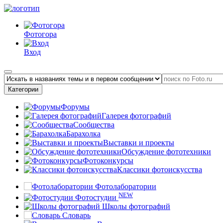
Фотогора
Вход
Категории
Форумы
Галерея фотографий
Сообщества
Барахолка
Выставки и проекты
Обсуждение фототехники
Фотоконкурсы
Классики фотоискусства
Фотолаборатории
NEW
Фотостудии
Школы фотографий
Словарь