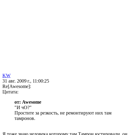
KW
31 авг. 2009 г., 11:00:25
Re[Awesome]:
Цитата:
от: Awesome
"И чО?"
Простите за резкость, не ремонтируют них там
тамронов.
Я тоже знаю человека которому там Тамрон юстировали, он