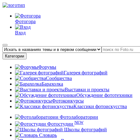
Фотогора
Вход
Категории
Форумы
Галерея фотографий
Сообщества
Барахолка
Выставки и проекты
Обсуждение фототехники
Фотоконкурсы
Классики фотоискусства
Фотолаборатории
NEW
Фотостудии
Школы фотографий
Словарь