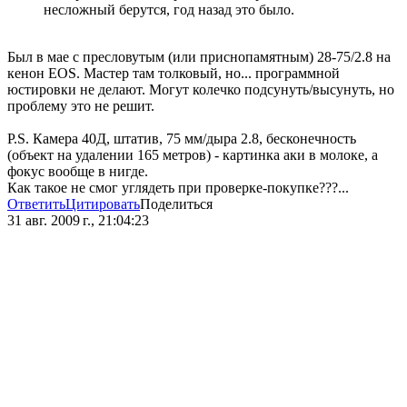
несложный берутся, год назад это было.
Был в мае с пресловутым (или приснопамятным) 28-75/2.8 на
кенон EOS. Мастер там толковый, но... программной
юстировки не делают. Могут колечко подсунуть/высунуть, но
проблему это не решит.
P.S. Камера 40Д, штатив, 75 мм/дыра 2.8, бесконечность
(объект на удалении 165 метров) - картинка аки в молоке, а
фокус вообще в нигде.
Как такое не смог углядеть при проверке-покупке???...
Ответить
Цитировать
Поделиться
31 авг. 2009 г., 21:04:23