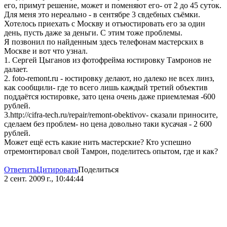
его, примут решение, может и поменяют его- от 2 до 45 суток.
Для меня это нереально - в сентябре 3 свдебных съёмки.
Хотелось приехать с Москву и отъюстировать его за один
день, пусть даже за деньги. С этим тоже проблемы.
Я позвонил по найденным здесь телефонам мастерских в
Москве и вот что узнал.
1. Сергей Цыганов из фотофрейма юстировку Тамронов не
далает.
2. foto-remont.ru - юстировку делают, но далеко не всех линз,
как сообщили- где то всего лишь каждый третий объектив
поддаётся юстировке, зато цена очень даже приемлемая -600
рублей.
3.http://cifra-tech.ru/repair/remont-obektivov- сказали приносите,
сделаем без проблем- но цена довольно таки кусачая - 2 600
рублей.
Может ещё есть какие нить мастерские? Кто успешно
отремонтировал свой Тамрон, поделитесь опытом, где и как?
Ответить
Цитировать
Поделиться
2 сент. 2009 г., 10:44:44