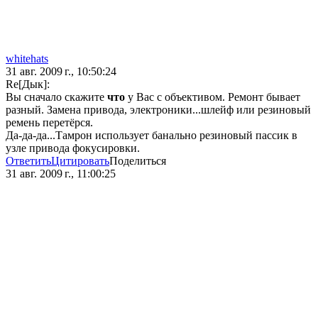
whitehats
31 авг. 2009 г., 10:50:24
Re[Дык]:
Вы сначало скажите
что
у Вас с объективом. Ремонт бывает
разный. Замена привода, электроники...шлейф или резиновый
ремень перетёрся.
Да-да-да...Тамрон использует банально резиновый пассик в
узле привода фокусировки.
Ответить
Цитировать
Поделиться
31 авг. 2009 г., 11:00:25