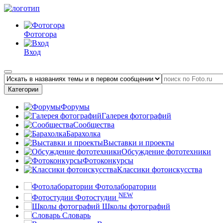
Фотогора
Вход
Категории
Форумы
Галерея фотографий
Сообщества
Барахолка
Выставки и проекты
Обсуждение фототехники
Фотоконкурсы
Классики фотоискусства
Фотолаборатории
NEW
Фотостудии
Школы фотографий
Словарь