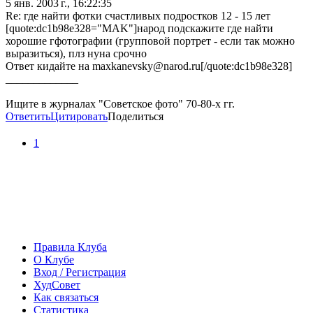
5 янв. 2003 г., 16:22:35
Re: где найти фотки счастливых подростков 12 - 15 лет
[quote:dc1b98e328="MAK"]народ подскажите где найти
хорошие гфотографии (групповой портрет - если так можно
выразиться), плз нуна срочно
Ответ кидайте на maxkanevsky@narod.ru[/quote:dc1b98e328]
_____________
Ищите в журналах "Советское фото" 70-80-х гг.
Ответить
Цитировать
Поделиться
1
Правила Клуба
О Клубе
Вход / Регистрация
ХудСовет
Как связаться
Статистика