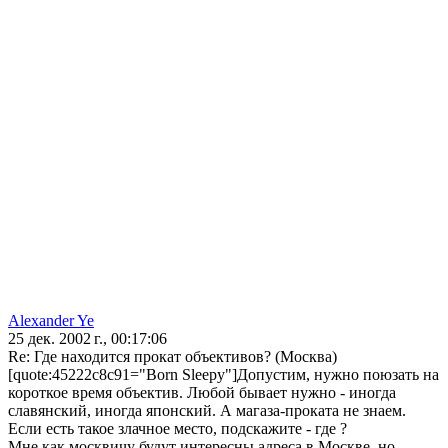
Alexander Ye
25 дек. 2002 г., 00:17:06
Re: Где находится прокат объективов? (Москва)
[quote:45222c8c91="Born Sleepy"]Допустим, нужно поюзать на
короткое время объектив. Любой бывает нужно - иногда
славянский, иногда японский. А магаза-проката не знаем.
Если есть такое злачное место, подскажите - где ?
Мне как москвичу будут интересны адреса в Москве, но