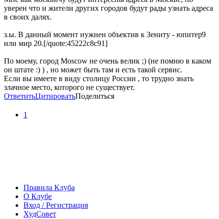
уверен что и жители других городов будут рады узнать адреса
в своих далях.
з.ы. В данный момент нужнен объектив к Зениту - юпитер9
или мир 20.[/quote:45222c8c91]
По моему, город Moscow не очень велик ;) (не помню в каком
он штате :) ) , но может быть там и есть такой сервис.
Если вы имеете в виду столицу России , то трудно знать
злачное место, которого не существует.
Ответить
Цитировать
Поделиться
1
Правила Клуба
О Клубе
Вход / Регистрация
ХудСовет