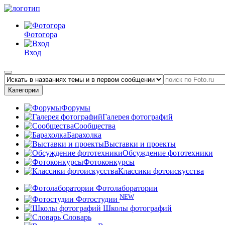
Фотогора
Вход
Категории
Форумы
Галерея фотографий
Сообщества
Барахолка
Выставки и проекты
Обсуждение фототехники
Фотоконкурсы
Классики фотоискусства
Фотолаборатории
NEW
Фотостудии
Школы фотографий
Словарь