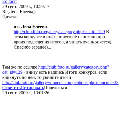
Editorat
29 сент. 2009 г., 10:59:17
Re[Лена Елеева]:
Цитата:
от: Лена Елеева
http://club.foto.ru/gallery/category.php?cat_id=129
В
этом конкурсе в инфе ничего не написано про
время подведения итогов, а узнать очень хочется).
Спасибо заранее)...
Там же по ссылке
http://club.foto.ru/gallery/category.php?
cat_id=129
- внизу есть надпись Итоги конкурса, если
кликнуть по ней, то увидите итоги
http://club.foto.ru/gallery/winners_competitions.php?concurs=38
Ответить
Цитировать
Поделиться
29 сент. 2009 г., 13:01:26