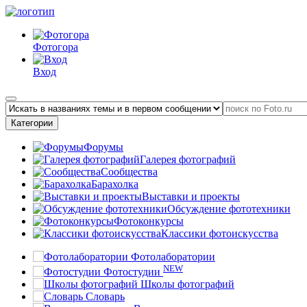
Фотогора
Вход
Категории
Форумы
Галерея фотографий
Сообщества
Барахолка
Выставки и проекты
Обсуждение фототехники
Фотоконкурсы
Классики фотоискусства
Фотолаборатории
NEW
Фотостудии
Школы фотографий
Словарь