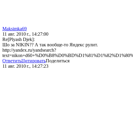
Maksimka69
11 авг. 2010 г., 14:27:00
Re[Plyash Djek]:
Шо за NIKIN?? А так вообще-то Яндекс рулит.
http://yandex.ru/yandsearch?
text=nikon+d60+%D0%B8%D0%BD%D1%81%D1%82%D1%
Ответить
Цитировать
Поделиться
11 авг. 2010 г., 14:27:23