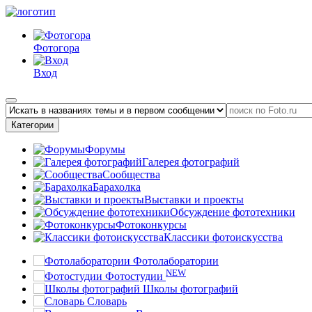
Фотогора
Вход
Категории
Форумы
Галерея фотографий
Сообщества
Барахолка
Выставки и проекты
Обсуждение фототехники
Фотоконкурсы
Классики фотоискусства
Фотолаборатории
NEW
Фотостудии
Школы фотографий
Словарь