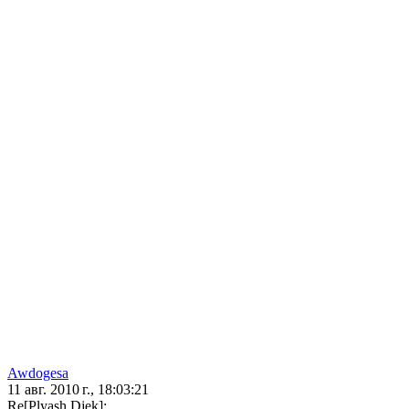
Awdogesa
11 авг. 2010 г., 18:03:21
Re[Plyash Djek]: