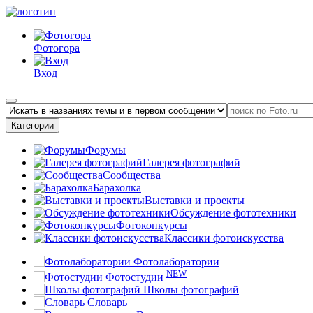
Фотогора
Вход
Категории
Форумы
Галерея фотографий
Сообщества
Барахолка
Выставки и проекты
Обсуждение фототехники
Фотоконкурсы
Классики фотоискусства
Фотолаборатории
NEW
Фотостудии
Школы фотографий
Словарь