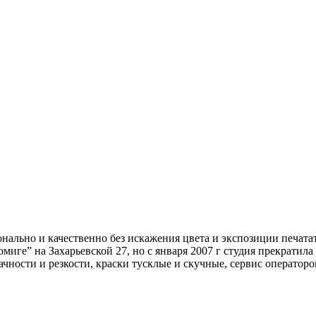
нально и качественно без искажения цвета и экспозиции печата
отомиге” на Захарьевской 27, но с января 2007 г студия прекрати
ачности и резкости, краски тусклые и скучные, сервис операторо