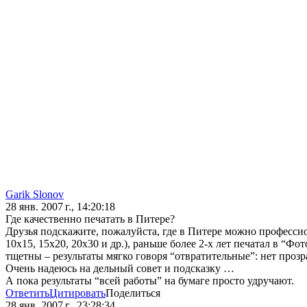
Garik Slonov
28 янв. 2007 г., 14:20:18
Где качественно печатать в Питере?
Друзья подскажите, пожалуйста, где в Питере можно профессио
10х15, 15х20, 20х30 и др.), раньше более 2-х лет печатал в “Ф
тщетны – результаты мягко говоря “отвратительные”: нет прозр
Очень надеюсь на дельный совет и подсказку …
А пока результаты “всей работы” на бумаге просто удручают.
Ответить
Цитировать
Поделиться
28 янв. 2007 г., 23:28:34