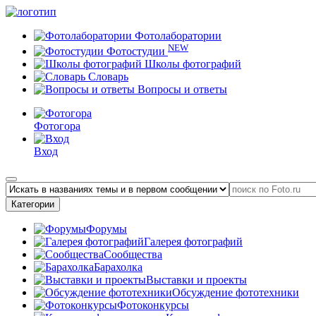
Фотолаборатории
NEW
Фотостудии
Школы фотографий
Словарь
Вопросы и ответы
Фотогора
Вход
Категории
Форумы
Галерея фотографий
Сообщества
Барахолка
Выставки и проекты
Обсуждение фототехники
Фотоконкурсы