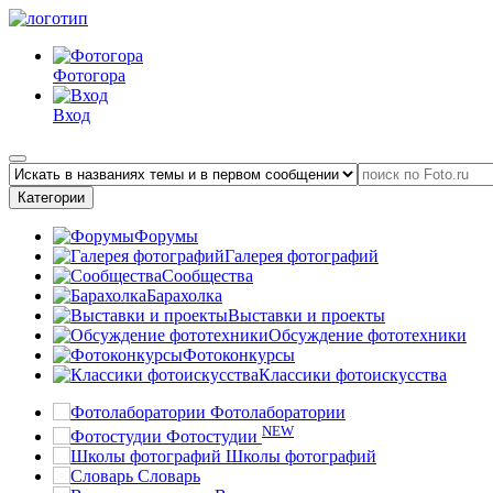
Фотогора
Вход
Категории
Форумы
Галерея фотографий
Сообщества
Барахолка
Выставки и проекты
Обсуждение фототехники
Фотоконкурсы
Классики фотоискусства
Фотолаборатории
NEW
Фотостудии
Школы фотографий
Словарь