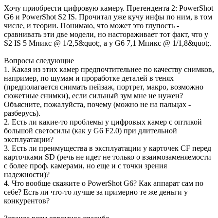
Хочу приобрести цифровую камеру. Претендента 2: PowerShot
G6 и PowerShot S2 IS. Прочитал уже кучу инфы по ним, в том
числе, и теории. Понимаю, что может это глупость -
сравнивать эти две модели, но настораживает тот факт, что у
S2 IS 5 Мпикс @ 1/2,5&quot;, а у G6 7,1 Мпикс @ 1/1,8&quot;.
Вопросы следующие
1. Какая из этих камер предпочтительнее по качеству снимков,
например, по шумам и проработке деталей в тенях
(предполагается снимать пейзаж, портрет, макро, возможно
сюжетные снимки), если сильный зум мне не нужен?
Объясните, пожалуйста, почему (можно не на пальцах -
разберусь).
2. Есть ли какие-то проблемы у цифровых камер с оптикой
большой светосилы (как у G6 F2.0) при длительной
эксплуатации?
3. Есть ли преимущества в эксплуатации у карточек CF перед
карточками SD (речь не идет не только о взаимозаменяемости
с более проф. камерами, но еще и с точки зрения
надежности)?
4. Что вообще скажите о PowerShot G6? Как аппарат сам по
себе? Есть ли что-то лучше за примерно те же деньги у
конкурентов?