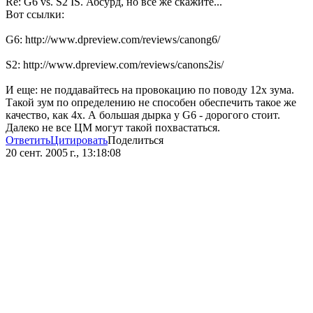
Re: G6 vs. S2 IS. Абсурд, но все же скажите...
Вот ссылки:
G6: http://www.dpreview.com/reviews/canong6/
S2: http://www.dpreview.com/reviews/canons2is/
И еще: не поддавайтесь на провокацию по поводу 12х зума.
Такой зум по определению не способен обеспечить такое же
качество, как 4х. А большая дырка у G6 - дорогого стоит.
Далеко не все ЦМ могут такой похвастаться.
Ответить
Цитировать
Поделиться
20 сент. 2005 г., 13:18:08