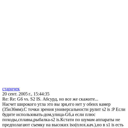
старичек
20 сент. 2005 г., 15:44:35
Re: Re: G6 vs. S2 IS. Абсурд, но все же скажите...
Насчет широкого угла это вы зря,его нет у обеих камер
(35и36мм).С точки зрения универсальности рулит s2 is :P Если
будите использовать-дом,улица-G6,а если плюс
походы,сплавы,рыбалка-s2 is.Кстати по шумам аппараты не
предполагают съемку на высоких iso(плох.кач.),но в s1 is есть