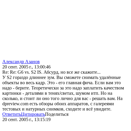
Александр Азанов
20 сент. 2005 г., 13:00:46
Re: Re: G6 vs. S2 IS. Абсурд, но все же скажите...
У S2 гораздо длиннее зум. Вы сможете снимать удалённые
объекты во весь кадр. Это - его главная фича. Если вам это
надо - берите. Теоретически за это надо заплатить качеством
картинки - деталями в тенях/светах, шумом итп. Но на
сколько, и стоит ли оно того лично для вас - решать вам. На
dpreview.com есть обзоры обоих аппаратов, с галереями
тестовых и натурных снимков, сходите и всё увидите.
Ответить
Цитировать
Поделиться
20 сент. 2005 г., 13:15:19