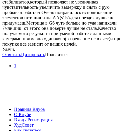
стабилизатор,который позволяет не увеличивая
чувствительность-увеличить выдержку и снять с рук-
пробывал-работает.Очень понравилось использование
элементов питания типа АА(s1is)-для поездок лучше не
придумаеш.Матрица в G6 чуть больше,но туда напихали
7млн.пик.-от этого она поверте лучше не стала.Качество
получаемого результата при умелой работе с данными
камерами примерно одинаково(разрешение не в счет)и при
покупке все зависит от ваших целей.
Удачи.
Ответить
Цитировать
Поделиться
1
Правила Клуба
О Клубе
Вход / Регистрация
ХудСовет
Как связаться