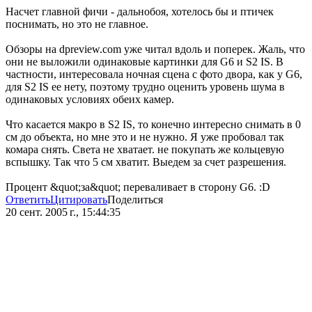
Насчет главной фичи - дальнобоя, хотелось бы и птичек
поснимать, но это не главное.
Обзоры на dpreview.com уже читал вдоль и поперек. Жаль, что
они не выложили одинаковые картинки для G6 и S2 IS. В
частности, интересовала ночная сцена с фото двора, как у G6,
для S2 IS ее нету, поэтому трудно оценить уровень шума в
одинаковых условиях обеих камер.
Что касается макро в S2 IS, то конечно интересно снимать в 0
см до объекта, но мне это и не нужно. Я уже пробовал так
комара снять. Света не хватает. не покупать же кольцевую
вспышку. Так что 5 см хватит. Выедем за счет разрешения.
Процент &quot;за&quot; переваливает в сторону G6. :D
Ответить
Цитировать
Поделиться
20 сент. 2005 г., 15:44:35