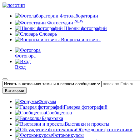
Фотолаборатории
NEW
Фотостудии
Школы фотографий
Словарь
Вопросы и ответы
Фотогора
Вход
Категории
Форумы
Галерея фотографий
Сообщества
Барахолка
Выставки и проекты
Обсуждение фототехники
Фотоконкурсы