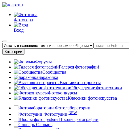
Фотогора
Вход
Категории
Форумы
Галерея фотографий
Сообщества
Барахолка
Выставки и проекты
Обсуждение фототехники
Фотоконкурсы
Классики фотоискусства
Фотолаборатории
NEW
Фотостудии
Школы фотографий
Словарь