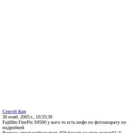
Сергей Кон
30 нояб. 2005 г., 10:35:39
Fujifilm FinePix S9500 у кого то есть инфо по фотоапарату по
подробней
Вопрос: стоит вибрасывать 650 баксов на этот апарат!!! :?: