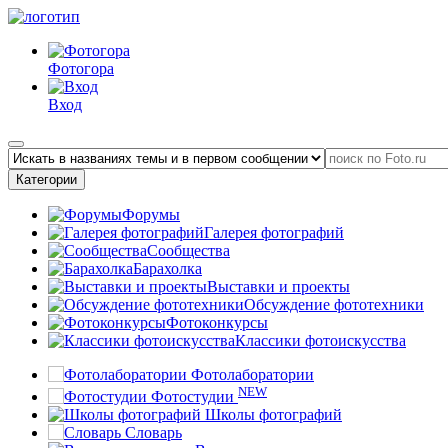
Фотогора
Вход
Категории
Форумы
Галерея фотографий
Сообщества
Барахолка
Выставки и проекты
Обсуждение фототехники
Фотоконкурсы
Классики фотоискусства
Фотолаборатории
NEW
Фотостудии
Школы фотографий
Словарь