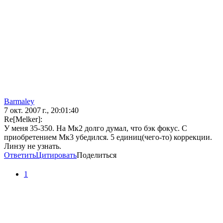
Barmaley
7 окт. 2007 г., 20:01:40
Re[Melker]:
У меня 35-350. На Мк2 долго думал, что бэк фокус. С
приобретением Мк3 убедился. 5 единиц(чего-то) коррекции.
Линзу не узнать.
Ответить
Цитировать
Поделиться
1