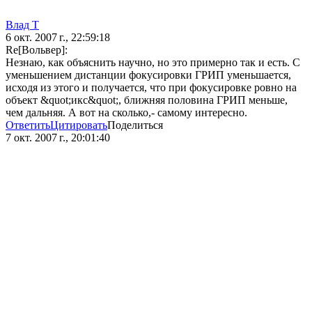
Влад Т
6 окт. 2007 г., 22:59:18
Re[Вольвер]:
Незнаю, как объяснить научно, но это примерно так и есть. С
уменьшением дистанции фокусировки ГРИП уменьшается,
исходя из этого и получается, что при фокусировке ровно на
объект &quot;икс&quot;, ближняя половина ГРИП меньше,
чем дальняя. А вот на сколько,- самому интересно.
Ответить
Цитировать
Поделиться
7 окт. 2007 г., 20:01:40