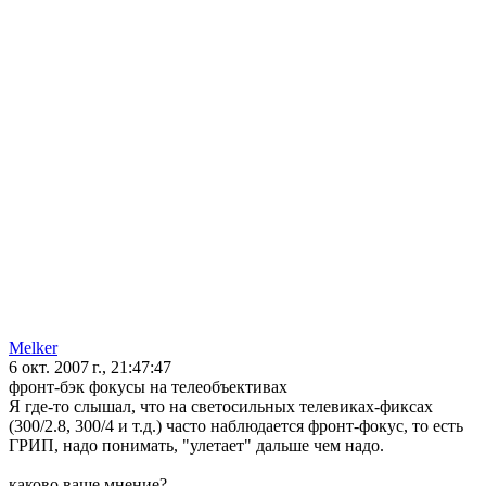
Melker
6 окт. 2007 г., 21:47:47
фронт-бэк фокусы на телеобъективах
Я где-то слышал, что на светосильных телевиках-фиксах
(300/2.8, 300/4 и т.д.) часто наблюдается фронт-фокус, то есть
ГРИП, надо понимать, "улетает" дальше чем надо.
каково ваше мнение?