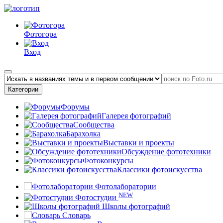
Фотогора
Вход
Категории
Форумы
Галерея фотографий
Сообщества
Барахолка
Выставки и проекты
Обсуждение фототехники
Фотоконкурсы
Классики фотоискусства
Фотолаборатории
NEW
Фотостудии
Школы фотографий
Словарь