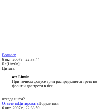
Вольвер
6 окт. 2007 г., 22:38:44
Re[Lim0n]:
Цитата:
от: Lim0n
При точном фокусе грип распределяется треть во
фронт и две трети в бек
откеда инфа?
Ответить
Цитировать
Поделиться
6 окт. 2007 г., 22:38:59