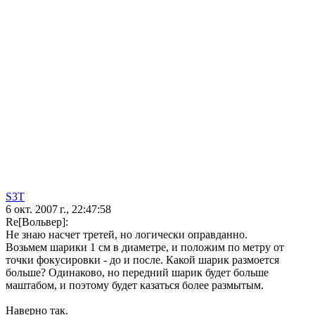
S3T
6 окт. 2007 г., 22:47:58
Re[Вольвер]:
Не знаю насчет третей, но логически оправданно.
Возьмем шарики 1 см в диаметре, и положим по метру от
точки фокусировки - до и после. Какой шарик размоется
больше? Одинаково, но передний шарик будет больше
маштабом, и поэтому будет казаться более размытым.
Наверно так.