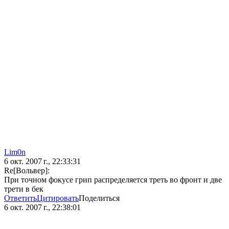
Lim0n
6 окт. 2007 г., 22:33:31
Re[Вольвер]:
При точном фокусе грип распределяется треть во фронт и две
трети в бек
Ответить
Цитировать
Поделиться
6 окт. 2007 г., 22:38:01