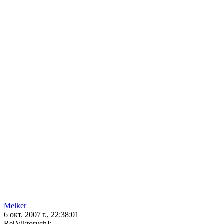
Melker
6 окт. 2007 г., 22:38:01
Re[Viktorych]: