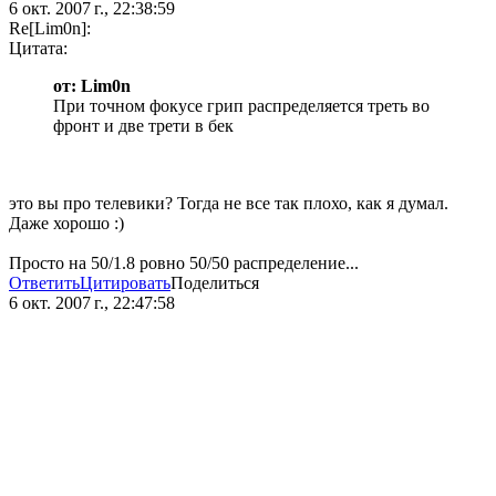
6 окт. 2007 г., 22:38:59
Re[Lim0n]:
Цитата:
от: Lim0n
При точном фокусе грип распределяется треть во
фронт и две трети в бек
это вы про телевики? Тогда не все так плохо, как я думал.
Даже хорошо :)
Просто на 50/1.8 ровно 50/50 распределение...
Ответить
Цитировать
Поделиться
6 окт. 2007 г., 22:47:58