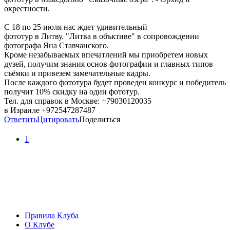
окрестности.
С 18 по 25 июля нас ждет удивительный
фототур в Литву. "Литва в объктиве" в сопровождении
фотографа Яна Ставчанского.
Кроме незабываемых впечатлений мы приобретем новых
дузей, получим знания основ фотографии и главных типов
съёмки и привезем замечательные кадры.
После каждого фототура будет проведен конкурс и победитель
получит 10% скидку на один фототур.
Тел. для справок в Москве: +79030120035
в Израиле +972547287487
Ответить
Цитировать
Поделиться
1
Правила Клуба
О Клубе