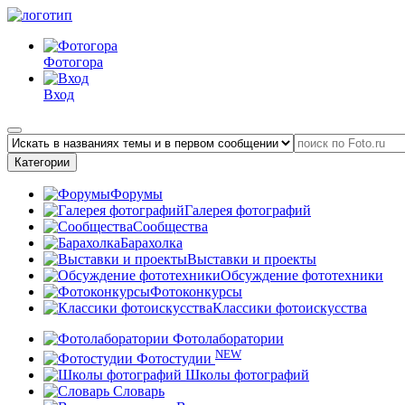
Фотогора
Вход
Категории
Форумы
Галерея фотографий
Сообщества
Барахолка
Выставки и проекты
Обсуждение фототехники
Фотоконкурсы
Классики фотоискусства
Фотолаборатории
NEW
Фотостудии
Школы фотографий
Словарь