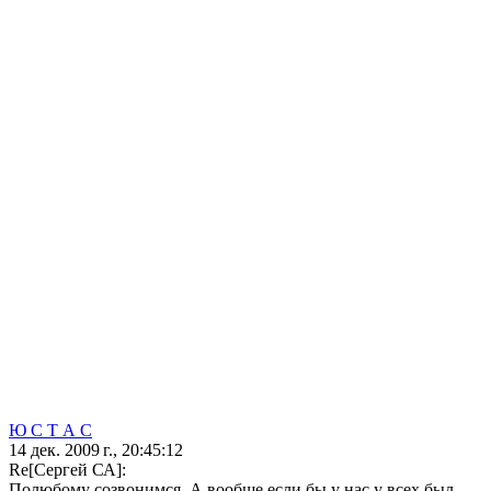
Ю С Т А С
14 дек. 2009 г., 20:45:12
Re[Сергей СА]:
Полюбому созвонимся. А вообще если бы у нас у всех был