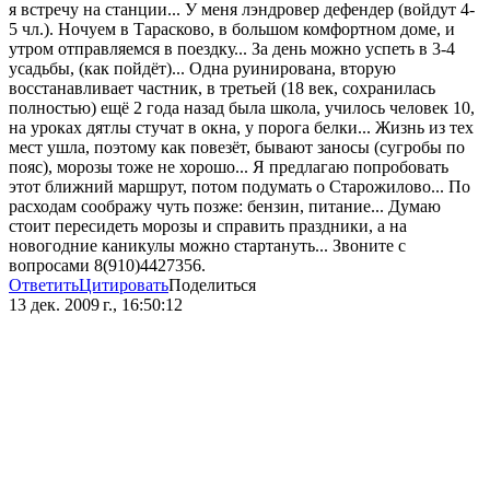
я встречу на станции... У меня лэндровер дефендер (войдут 4-
5 чл.). Ночуем в Тарасково, в большом комфортном доме, и
утром отправляемся в поездку... За день можно успеть в 3-4
усадьбы, (как пойдёт)... Одна руинирована, вторую
восстанавливает частник, в третьей (18 век, сохранилась
полностью) ещё 2 года назад была школа, училось человек 10,
на уроках дятлы стучат в окна, у порога белки... Жизнь из тех
мест ушла, поэтому как повезёт, бывают заносы (сугробы по
пояс), морозы тоже не хорошо... Я предлагаю попробовать
этот ближний маршрут, потом подумать о Старожилово... По
расходам соображу чуть позже: бензин, питание... Думаю
стоит пересидеть морозы и справить праздники, а на
новогодние каникулы можно стартануть... Звоните с
вопросами 8(910)4427356.
Ответить
Цитировать
Поделиться
13 дек. 2009 г., 16:50:12