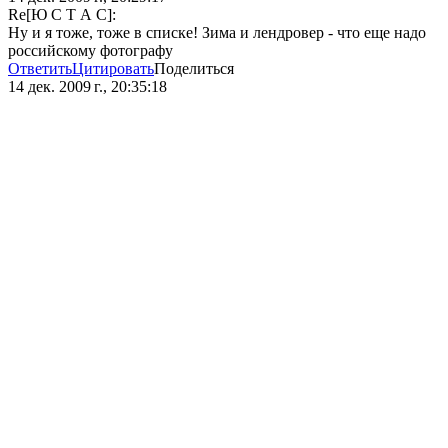
Re[Ю С Т А С]:
Ну и я тоже, тоже в списке! Зима и лендровер - что еще надо
российскому фотографу
Ответить
Цитировать
Поделиться
14 дек. 2009 г., 20:35:18