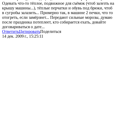
Одевать что-то тёплое, подвижное для съёмок (чтоб залезть на
крышу машины...), тёплые перчатки и обувь под брюки, чтоб
в сугробы залазить... Примерно так, в машине 2 печки, что то
отогреть, если замёрзнет... Передают сильные морозы, думаю
после праздника потеплеет, кто собирается ехать, довайте
договариваться о дате...
Ответить
Цитировать
Поделиться
14 дек. 2009 г., 15:25:11