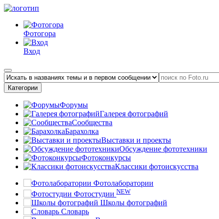
Фотогора
Вход
Категории
Форумы
Галерея фотографий
Сообщества
Барахолка
Выставки и проекты
Обсуждение фототехники
Фотоконкурсы
Классики фотоискусства
Фотолаборатории
NEW
Фотостудии
Школы фотографий
Словарь