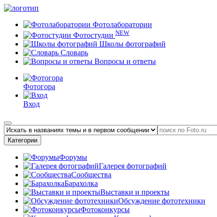
Фотолаборатории
NEW
Фотостудии
Школы фотографий
Словарь
Вопросы и ответы
Фотогора
Вход
Категории
Форумы
Галерея фотографий
Сообщества
Барахолка
Выставки и проекты
Обсуждение фототехники
Фотоконкурсы