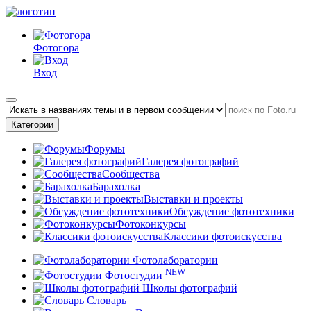
Фотогора
Вход
Категории
Форумы
Галерея фотографий
Сообщества
Барахолка
Выставки и проекты
Обсуждение фототехники
Фотоконкурсы
Классики фотоискусства
Фотолаборатории
NEW
Фотостудии
Школы фотографий
Словарь