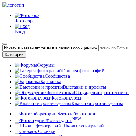
Фотогора
Вход
Категории
Форумы
Галерея фотографий
Сообщества
Барахолка
Выставки и проекты
Обсуждение фототехники
Фотоконкурсы
Классики фотоискусства
Фотолаборатории
NEW
Фотостудии
Школы фотографий
Словарь