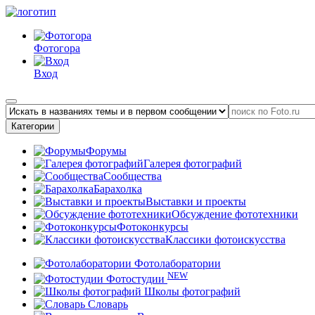
Фотогора
Вход
Категории
Форумы
Галерея фотографий
Сообщества
Барахолка
Выставки и проекты
Обсуждение фототехники
Фотоконкурсы
Классики фотоискусства
Фотолаборатории
NEW
Фотостудии
Школы фотографий
Словарь