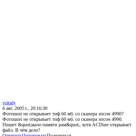
volody
6 авг. 2005 г., 20:16:30
Фотошоп не открывает тиф 60 мб. со сканера эпсон 4990?
Фотошоп не открывает тиф 60 мб. со сканера эпсон 4990.
Пишет &quot;мало памяти рам&quot;, хотя ACDsee открывает
файл. В чём дело?
Ответить
Цитировать
Поделиться