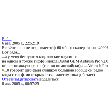
Rafail
6 авг. 2005 г., 22:52:19
Re: Фотошоп не открывает тиф 60 мб. со сканера эпсон 4990?
Вот бяда...
...а у меня беснуются кодаковские плугины:
на одном и томже тиффе,иногда,Digital GEM Airbrush Pro v2.0
пишет похожую фигню(только по английски),а ...Airbrush Pro
v1.0 говорит што файл слишком большой(вообще он редко
когда с тиффами открывается,с жпегом тока работает)
Ответить
Цитировать
Поделиться
8 авг. 2005 г., 00:57:25