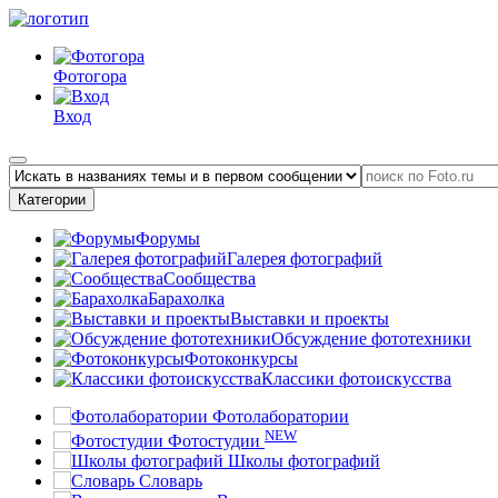
Фотогора
Вход
Категории
Форумы
Галерея фотографий
Сообщества
Барахолка
Выставки и проекты
Обсуждение фототехники
Фотоконкурсы
Классики фотоискусства
Фотолаборатории
NEW
Фотостудии
Школы фотографий
Словарь