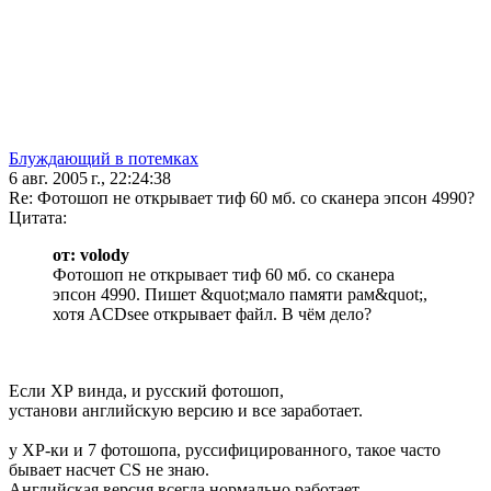
Блуждающий в потемках
6 авг. 2005 г., 22:24:38
Re: Фотошоп не открывает тиф 60 мб. со сканера эпсон 4990?
Цитата:
от: volody
Фотошоп не открывает тиф 60 мб. со сканера
эпсон 4990. Пишет &quot;мало памяти рам&quot;,
хотя ACDsee открывает файл. В чём дело?
Если ХР винда, и русский фотошоп,
установи английскую версию и все заработает.
у ХР-ки и 7 фотошопа, руссифицированного, такое часто
бывает насчет CS не знаю.
Английская версия всегда нормально работает