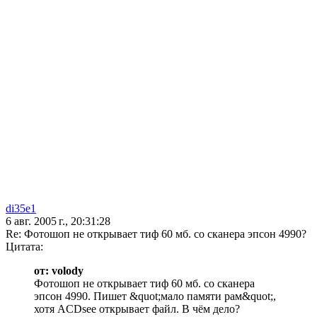
di35e1
6 авг. 2005 г., 20:31:28
Re: Фотошоп не открывает тиф 60 мб. со сканера эпсон 4990?
Цитата:
от: volody
Фотошоп не открывает тиф 60 мб. со сканера
эпсон 4990. Пишет &quot;мало памяти рам&quot;,
хотя ACDsee открывает файл. В чём дело?