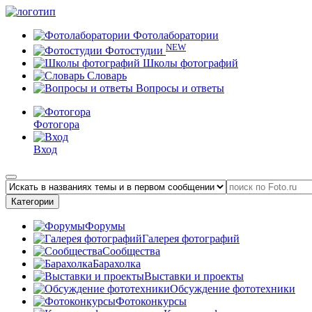
Фотолаборатории
NEW
Фотостудии
Школы фотографий
Словарь
Вопросы и ответы
Фотогора
Вход
Категории
Форумы
Галерея фотографий
Сообщества
Барахолка
Выставки и проекты
Обсуждение фототехники
Фотоконкурсы