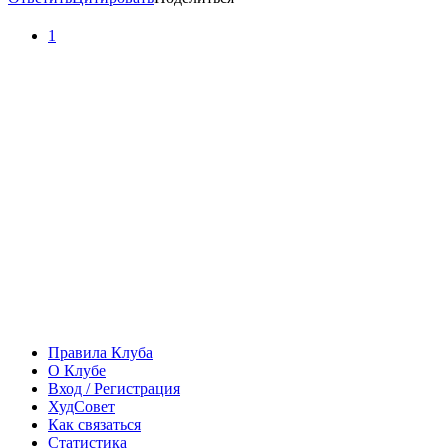
1
Правила Клуба
О Клубе
Вход / Регистрация
ХудСовет
Как связаться
Статистика