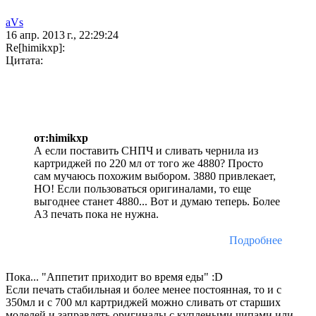
aVs
16 апр. 2013 г., 22:29:24
Re[himikxp]:
Цитата:
от:himikxp
А если поставить СНПЧ и сливать чернила из
картриджей по 220 мл от того же 4880? Просто
сам мучаюсь похожим выбором. 3880 привлекает,
НО! Если пользоваться оригиналами, то еще
выгоднее станет 4880... Вот и думаю теперь. Более
А3 печать пока не нужна.
Подробнее
Пока... "Аппетит приходит во время еды" :D
Если печать стабильная и более менее постоянная, то и с
350мл и с 700 мл картриджей можно сливать от старших
моделей и заправлять оригиналы с куплеными чипами или