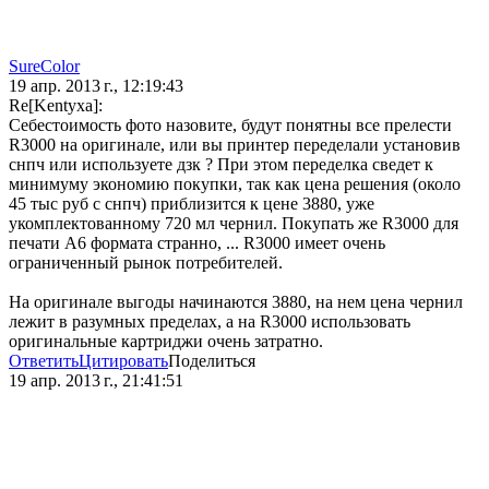
SureColor
19 апр. 2013 г., 12:19:43
Re[Kentyxa]:
Себестоимость фото назовите, будут понятны все прелести
R3000 на оригинале, или вы принтер переделали установив
снпч или используете дзк ? При этом переделка сведет к
минимуму экономию покупки, так как цена решения (около
45 тыс руб с снпч) приблизится к цене 3880, уже
укомплектованному 720 мл чернил. Покупать же R3000 для
печати A6 формата странно, ... R3000 имеет очень
ограниченный рынок потребителей.
На оригинале выгоды начинаются 3880, на нем цена чернил
лежит в разумных пределах, а на R3000 использовать
оригинальные картриджи очень затратно.
Ответить
Цитировать
Поделиться
19 апр. 2013 г., 21:41:51