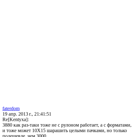
faterdom
19 апр. 2013 г., 21:41:51
Re[Kentyxa]:
3880 как раз-таки тоже не с рулоном работает, а с форматами,
и тоже может 10Х15 шарашить целыми пачками, но только
подешевле, чем 3000.