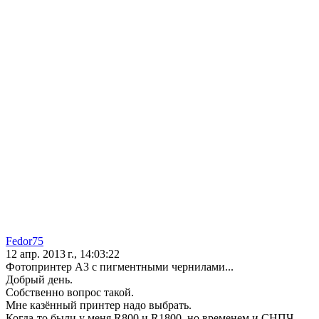
Fedor75
12 апр. 2013 г., 14:03:22
Фотопринтер А3 с пигментными чернилами...
Добрый день.
Собственно вопрос такой.
Мне казённый принтер надо выбрать.
Когда-то были у меня R800 и R1800, но временем и СНПЧ,