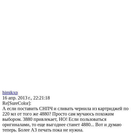
himikxp
16 апр. 2013 г., 22:21:18
Re[SureColor]:
А если поставить СНПЧ и сливать чернила из картриджей по
220 мл от того же 4880? Просто сам мучаюсь похожим
выбором. 3880 привлекает, НО! Если пользоваться
оригиналами, то еще выгоднее станет 4880... Вот и думаю
теперь. Более А3 печать пока не нужна.