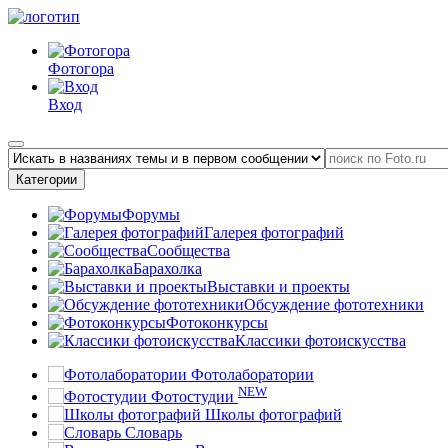
Фотогора
Вход
Категории
Форумы
Галерея фотографий
Сообщества
Барахолка
Выставки и проекты
Обсуждение фототехники
Фотоконкурсы
Классики фотоискусства
Фотолаборатории
NEW
Фотостудии
Школы фотографий
Словарь