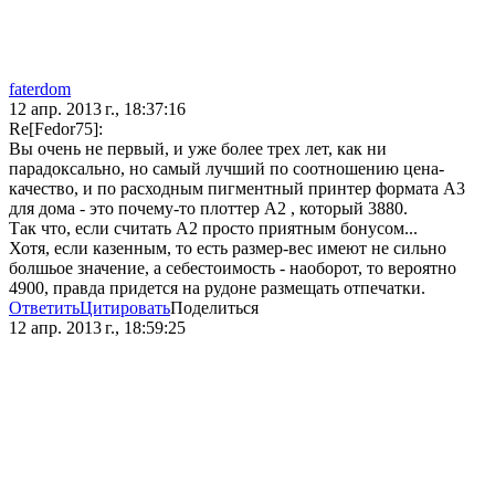
faterdom
12 апр. 2013 г., 18:37:16
Re[Fedor75]:
Вы очень не первый, и уже более трех лет, как ни
парадоксально, но самый лучший по соотношению цена-
качество, и по расходным пигментный принтер формата А3
для дома - это почему-то плоттер А2 , который 3880.
Так что, если считать А2 просто приятным бонусом...
Хотя, если казенным, то есть размер-вес имеют не сильно
болшьое значение, а себестоимость - наоборот, то вероятно
4900, правда придется на рудоне размещать отпечатки.
Ответить
Цитировать
Поделиться
12 апр. 2013 г., 18:59:25