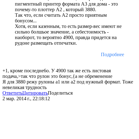
пигментный принтер формата А3 для дома - это
почему-то плоттер А2 , который 3880.
Так что, если считать А2 просто приятным
бонусом...
Хотя, если казенным, то есть размер-вес имеют не
сильно болшьое значение, а себестоимость -
наоборот, то вероятно 4900, правда придется на
рудоне размещать отпечатки.
Подробнее
+1, кроме последне6о. У 4900 так же есть листовая
подача,>так что рулон это бонус,{а не обременение
Я для 3880 режу рулоны а1 или а2 под нужный формат. Тоже
невеликая трудность
Ответить
Цитировать
Поделиться
2 мар. 2014 г., 22:18:12