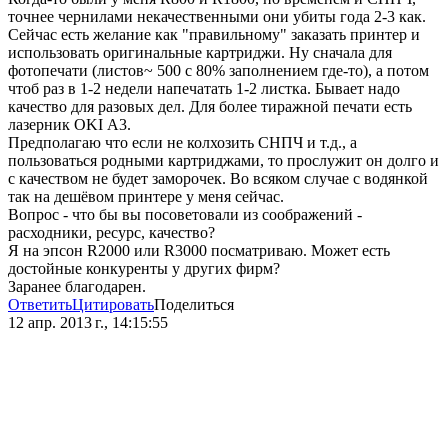
точнее чернилами некачественными они убиты года 2-3 как.
Сейчас есть желание как "правильному" заказать принтер и
использовать оригинальные картриджи. Ну сначала для
фотопечати (листов~ 500 с 80% заполнением где-то), а потом
чтоб раз в 1-2 недели напечатать 1-2 листка. Бывает надо
качество для разовых дел. Для более тиражной печати есть
лазерник OKI А3.
Предполагаю что если не колхозить СНПЧ и т.д., а
пользоваться родными картриджами, то прослужит он долго и
с качеством не будет заморочек. Во всяком случае с водянкой
так на дешёвом принтере у меня сейчас.
Вопрос - что бы вы посоветовали из соображений -
расходники, ресурс, качество?
Я на эпсон R2000 или R3000 посматриваю. Может есть
достойные конкуренты у других фирм?
Заранее благодарен.
Ответить
Цитировать
Поделиться
12 апр. 2013 г., 14:15:55