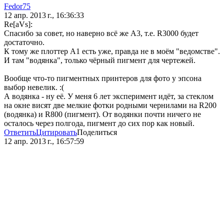
Fedor75
12 апр. 2013 г., 16:36:33
Re[aVs]:
Спасибо за совет, но наверно всё же А3, т.е. R3000 будет
достаточно.
К тому же плоттер А1 есть уже, правда не в моём "ведомстве".
И там "водянка", только чёрный пигмент для чертежей.
Вообще что-то пигментных принтеров для фото у эпсона
выбор невелик. :(
А водянка - ну её. У меня 6 лет эксперимент идёт, за стеклом
на окне висят две мелкие фотки родными чернилами на R200
(водянка) и R800 (пигмент). От водянки почти ничего не
осталось через полгода, пигмент до сих пор как новый.
Ответить
Цитировать
Поделиться
12 апр. 2013 г., 16:57:59