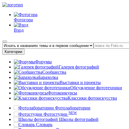
Фотогора
Вход
Категории
Форумы
Галерея фотографий
Сообщества
Барахолка
Выставки и проекты
Обсуждение фототехники
Фотоконкурсы
Классики фотоискусства
Фотолаборатории
NEW
Фотостудии
Школы фотографий
Словарь