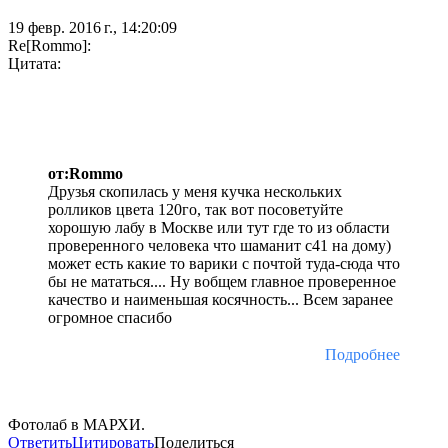
19 февр. 2016 г., 14:20:09
Re[Rommo]:
Цитата:
от:Rommo
Друзья скопилась у меня кучка нескольких
ролликов цвета 120го, так вот посоветуйте
хорошую лабу в Москве или тут где то из области
проверенного человека что шаманит с41 на дому)
может есть какие то варики с почтой туда-сюда что
бы не мататься.... Ну вобщем главное проверенное
качество и наименьшая косячность... Всем заранее
огромное спасибо
Подробнее
Фотолаб в МАРХИ.
Ответить
Цитировать
Поделиться