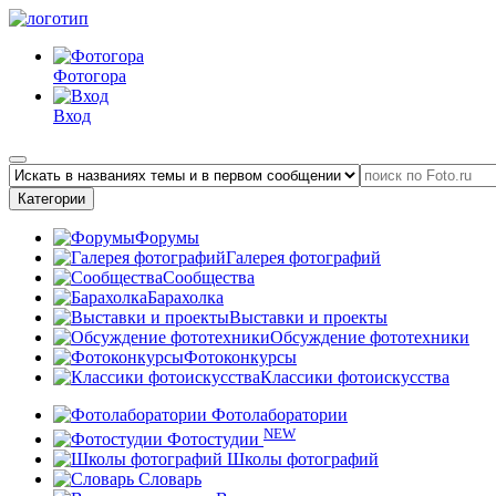
Фотогора
Вход
Категории
Форумы
Галерея фотографий
Сообщества
Барахолка
Выставки и проекты
Обсуждение фототехники
Фотоконкурсы
Классики фотоискусства
Фотолаборатории
NEW
Фотостудии
Школы фотографий
Словарь