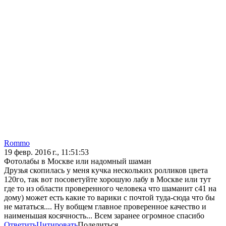
Rommo
19 февр. 2016 г., 11:51:53
Фотолабы в Москве или надомный шаман
Друзья скопилась у меня кучка нескольких ролликов цвета
120го, так вот посоветуйте хорошую лабу в Москве или тут
где то из области проверенного человека что шаманит с41 на
дому) может есть какие то варики с почтой туда-сюда что бы
не мататься.... Ну вобщем главное проверенное качество и
наименьшая косячность... Всем заранее огромное спасибо
Ответить
Цитировать
Поделиться