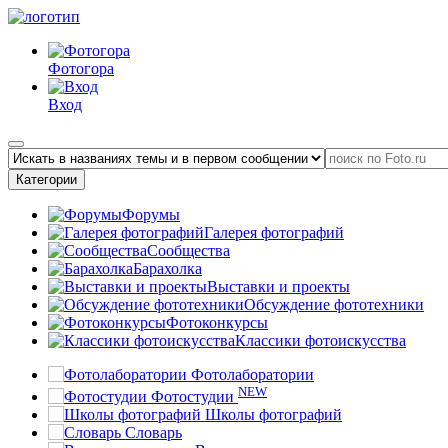
Фотогора
Вход
Категории
Форумы
Галерея фотографий
Сообщества
Барахолка
Выставки и проекты
Обсуждение фототехники
Фотоконкурсы
Классики фотоискусства
Фотолаборатории
NEW
Фотостудии
Школы фотографий
Словарь