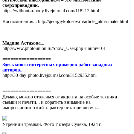
сверхпроводник.
https://without-a-body.livejournal.com/118212.html
Воспоминания... http://georgiykolosov.ru/article_alma-mater.html
==================
Мадина Астахова...
http://www.photounion.ru/Show_User.php?unum=161
==================
Здесь много интересных примеров работ западных
авторов...
http://30-day-photo.livejournal.com/3152935.html
==================
Думаю, можно отвлечься от акцента на особые техники
съемки и печати... и обратить внимание на
импрессионистский характер пикториализма...
Утренний трамвай. Фото Йозефа Судека, 1924 г.