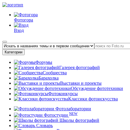
Фотогора
Вход
Категории
Форумы
Галерея фотографий
Сообщества
Барахолка
Выставки и проекты
Обсуждение фототехники
Фотоконкурсы
Классики фотоискусства
Фотолаборатории
NEW
Фотостудии
Школы фотографий
Словарь