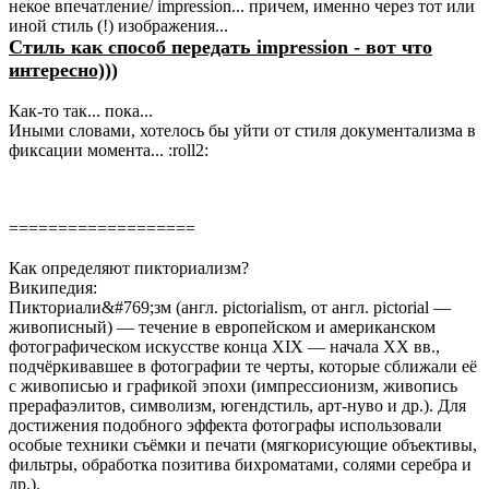
некое впечатление/ impression... причем, именно через тот или
иной стиль (!) изображения...
Стиль как способ передать impression - вот что
интересно)))
Как-то так... пока...
Иными словами, хотелось бы уйти от стиля документализма в
фиксации момента... :roll2:
===================
Как определяют пикториализм?
Википедия:
Пикториали&#769;зм (англ. pictorialism, от англ. pictorial —
живописный) — течение в европейском и американском
фотографическом искусстве конца XIX — начала ХХ вв.,
подчёркивавшее в фотографии те черты, которые сближали её
с живописью и графикой эпохи (импрессионизм, живопись
прерафаэлитов, символизм, югендстиль, арт-нуво и др.). Для
достижения подобного эффекта фотографы использовали
особые техники съёмки и печати (мягкорисующие объективы,
фильтры, обработка позитива бихроматами, солями серебра и
др.).