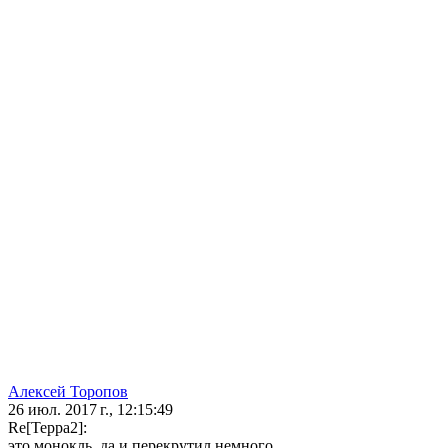
Алексей Торопов
26 июл. 2017 г., 12:15:49
Re[Терра2]:
это монокль, да и перекрутил немного.