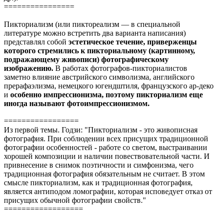
================
Пикториализм (или пиктореализм — в специальной
литературе можно встретить два варианта написания)
представлял собой
эстетическое течение, приверженцы
которого стремились к пикториальному (картинному,
подражающему живописи) фотографическому
изображению.
В работах фотографов-пикториалистов
заметно влияние австрийского символизма, английского
прерафаэлизма, немецкого югендштиля, французского ар-деко
и
особенно импрессионизма, поэтому пикториализм еще
иногда называют фотоимпрессионизмом.
=================
Из первой темы. Годзи: "Пикториализм - это живописная
фотография. При соблюдении всех присущих традиционной
фотографии особенностей - работе со светом, выстраивании
хорошей композиции и наличии повествовательной части. И
привнесение в снимок поэтичности и симфонизма, чего
традиционная фотография обязательным не считает. В этом
смысле пикториализм, как и традиционная фотография,
является антиподом ломографии, которая исповедует отказ от
присущих обычной фотографии свойств."
==================