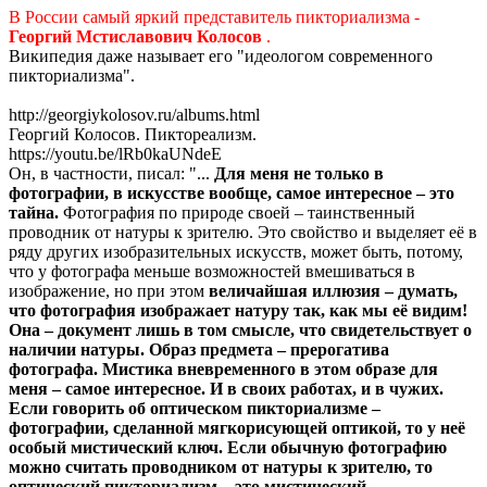
В России самый яркий представитель пикториализма -
Георгий Мстиславович Колосов
.
Википедия даже называет его "идеологом современного
пикториализма".
http://georgiykolosov.ru/albums.html
Георгий Колосов. Пиктореализм.
https://youtu.be/lRb0kaUNdeE
Он, в частности, писал: "...
Для меня не только в
фотографии, в искусстве вообще, самое интересное – это
тайна.
Фотография по природе своей – таинственный
проводник от натуры к зрителю. Это свойство и выделяет её в
ряду других изобразительных искусств, может быть, потому,
что у фотографа меньше возможностей вмешиваться в
изображение, но при этом
величайшая иллюзия – думать,
что фотография изображает натуру так, как мы её видим!
Она – документ лишь в том смысле, что свидетельствует о
наличии натуры. Образ предмета – прерогатива
фотографа. Мистика вневременного в этом образе для
меня – самое интересное. И в своих работах, и в чужих.
Если говорить об оптическом пикториализме –
фотографии, сделанной мягкорисующей оптикой, то у неё
особый мистический ключ. Если обычную фотографию
можно считать проводником от натуры к зрителю, то
оптический пикториализм – это мистический