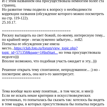
И с этим названием она просуществовала немногим более ста
страниц.
Но развитие темы подвело к вопросу о необходимости
коррекции названия (обсуждение которого можно посмотреть
на стр. 119-122).
25.10.17.
================================
Рискну вытащить на свет божий, по-моему, интересную тему...
по крайней мере - незаслуженно забытую... :roll2:
Попытка ее обсуждения уже имела
место...
https://club.foto.ru/forum/view_topic.php?
topic_id=571358&page=1#listStart...
но тема просуществовала
недолго)))
Вполне возможно, что подобная участь ожидает и эту...)))
Решение открыть тему спонтанное, непродуманное... ;) но -
посмотрим: авось, она кого-то заинтересует.
==================
Тема вообще мало кому понятная... в том числе, и мне))
Если не искать некие критерии в искусствоведческих
источниках, то попыталась бы сказать так: хотелось бы видеть
в теме кадры, в которых присутствовала бы попытка передать