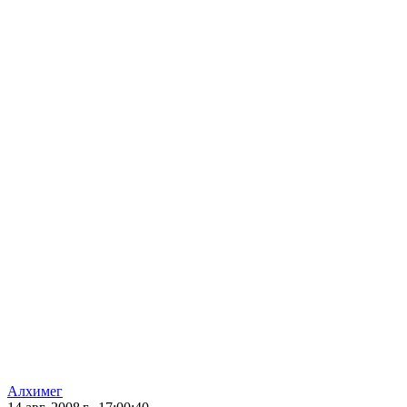
Алхимег