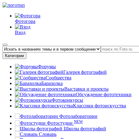
Фотогора
Вход
Категории
Форумы
Галерея фотографий
Сообщества
Барахолка
Выставки и проекты
Обсуждение фототехники
Фотоконкурсы
Классики фотоискусства
Фотолаборатории
NEW
Фотостудии
Школы фотографий
Словарь