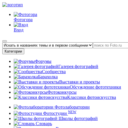
Фотогора
Вход
Категории
Форумы
Галерея фотографий
Сообщества
Барахолка
Выставки и проекты
Обсуждение фототехники
Фотоконкурсы
Классики фотоискусства
Фотолаборатории
NEW
Фотостудии
Школы фотографий
Словарь