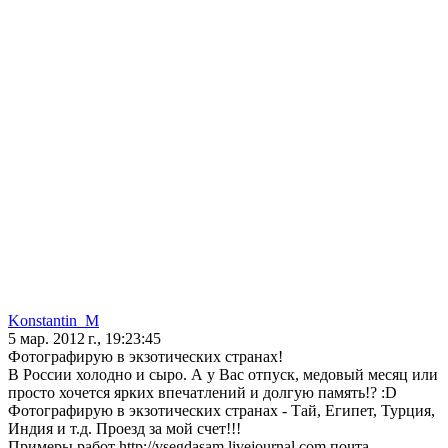
Konstantin_M
5 мар. 2012 г., 19:23:45
Фотографирую в экзотических странах!
В России холодно и сыро. А у Вас отпуск, медовый месяц или
просто хочется ярких впечатлений и долгую память!? :D
Фотографирую в экзотических странах - Тай, Египет, Турция,
Индия и т.д. Проезд за мой счет!!!
Примеры работ http://vsegdasam.livejournal.com почта