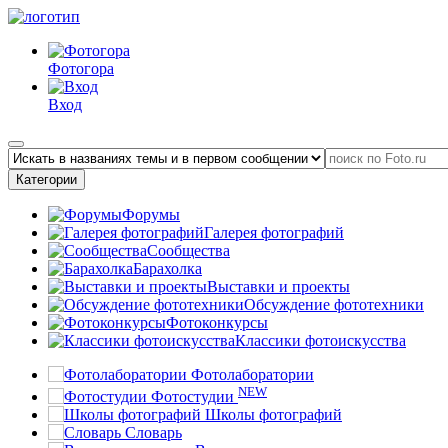
Фотогора
Вход
Категории
Форумы
Галерея фотографий
Сообщества
Барахолка
Выставки и проекты
Обсуждение фототехники
Фотоконкурсы
Классики фотоискусства
Фотолаборатории
NEW
Фотостудии
Школы фотографий
Словарь