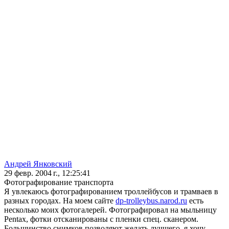
Андрей Янковский
29 февр. 2004 г., 12:25:41
Фотографирование транспорта
Я увлекаюсь фотографированием троллейбусов и трамваев в
разных городах. На моем сайте
dp-trolleybus.narod.ru
есть
несколько моих фотогалерей. Фотографировал на мыльницу
Pentax, фотки отсканированы с пленки спец. сканером.
Большинство снимков позволяют желать лучшего, я хочу