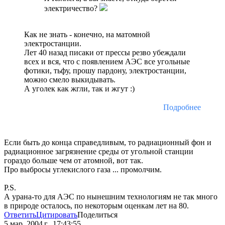
электричество?
Как не знать - конечно, на матомной
электростанции.
Лет 40 назад писаки от прессы резво убеждали
всех и вся, что с появлением АЭС все угольные
фотики, тьфу, прошу пардону, электростанции,
можно смело выкидывать.
А уголек как жгли, так и жгут :)
Подробнее
Если быть до конца справедливым, то радиационный фон и
радиационное загрязнение среды от угольной станции
гораздо больше чем от атомной, вот так.
Про выбросы углекислого газа ... промолчим.
P.S.
А урана-то для АЭС по нынешним технологиям не так много
в природе осталось, по некоторым оценкам лет на 80.
Ответить
Цитировать
Поделиться
5 мар. 2004 г., 17:43:55