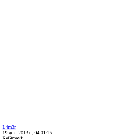
L4m3r
19 дек. 2013 г., 04:01:15
Re[9may]: