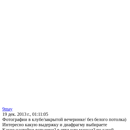
9may
19 дек. 2013 г., 01:11:05
Фотографии в клубе/закрытой вечеринке/ без белого потолка)
Интересно какую выдержку и диафрагму выбираете
Какие настойки вспышки? в еттл или мануал? по какой