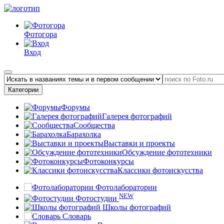
Фотогора
Вход
Категории
Форумы
Галерея фотографий
Сообщества
Барахолка
Выставки и проекты
Обсуждение фототехники
Фотоконкурсы
Классики фотоискусства
Фотолаборатории
NEW
Фотостудии
Школы фотографий
Словарь