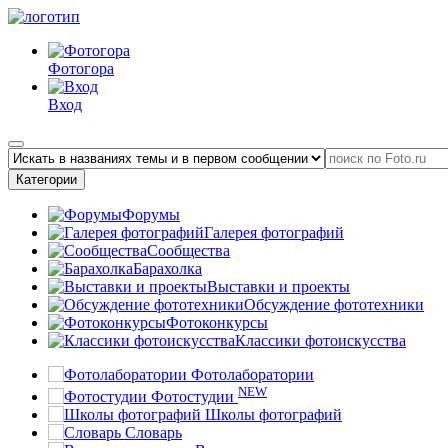
Фотогора
Вход
Категории
Форумы
Галерея фотографий
Сообщества
Барахолка
Выставки и проекты
Обсуждение фототехники
Фотоконкурсы
Классики фотоискусства
Фотолаборатории
NEW
Фотостудии
Школы фотографий
Словарь