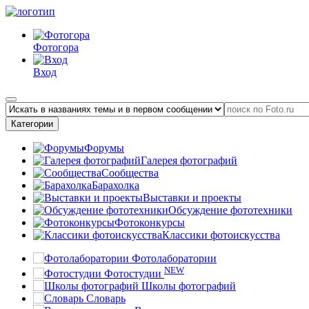
Фотогора
Вход
Категории
Форумы
Галерея фотографий
Сообщества
Барахолка
Выставки и проекты
Обсуждение фототехники
Фотоконкурсы
Классики фотоискусства
Фотолаборатории
NEW
Фотостудии
Школы фотографий
Словарь