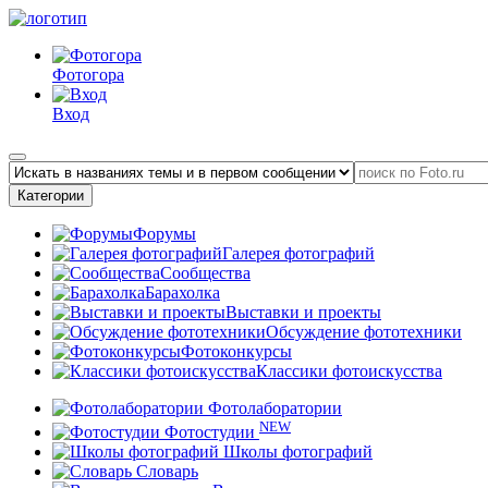
Фотогора
Вход
Категории
Форумы
Галерея фотографий
Сообщества
Барахолка
Выставки и проекты
Обсуждение фототехники
Фотоконкурсы
Классики фотоискусства
Фотолаборатории
NEW
Фотостудии
Школы фотографий
Словарь