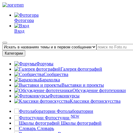
Фотогора
Вход
Категории
Форумы
Галерея фотографий
Сообщества
Барахолка
Выставки и проекты
Обсуждение фототехники
Фотоконкурсы
Классики фотоискусства
Фотолаборатории
NEW
Фотостудии
Школы фотографий
Словарь