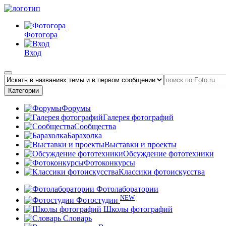
Фотогора
Вход
Категории
Форумы
Галерея фотографий
Сообщества
Барахолка
Выставки и проекты
Обсуждение фототехники
Фотоконкурсы
Классики фотоискусства
Фотолаборатории
NEW
Фотостудии
Школы фотографий
Словарь