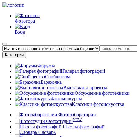
Фотогора
Вход
Категории
Форумы
Галерея фотографий
Сообщества
Барахолка
Выставки и проекты
Обсуждение фототехники
Фотоконкурсы
Классики фотоискусства
Фотолаборатории
NEW
Фотостудии
Школы фотографий
Словарь