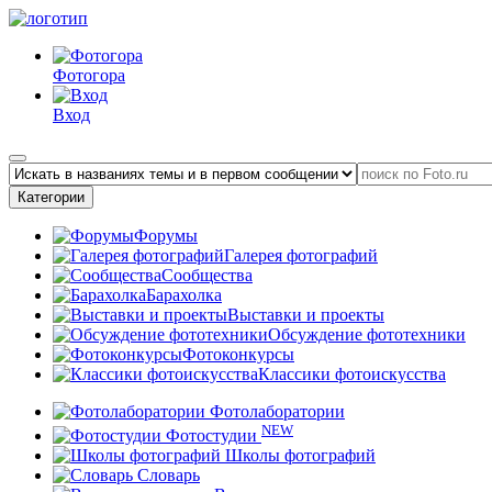
Фотогора
Вход
Категории
Форумы
Галерея фотографий
Сообщества
Барахолка
Выставки и проекты
Обсуждение фототехники
Фотоконкурсы
Классики фотоискусства
Фотолаборатории
NEW
Фотостудии
Школы фотографий
Словарь