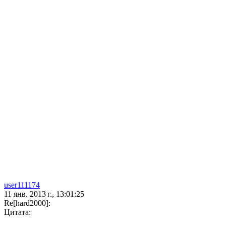
user111174
11 янв. 2013 г., 13:01:25
Re[hard2000]:
Цитата: