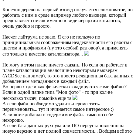
Конечно дерево на первый взгляд получается сложноватое, но
работать с ним в среде например любого вьювера, который
представляет список именно в виде иерархии каталогов,
очень удобно и просто.
Насчет лайтрума не знаю. Я его не пользую по
принципиальным соображениям неадекватности его работы с
цветом и профилями (ну это особый разговор), а применять
его только в качестве каталогизатора...
Не могу в этом плане ничего сказать. Но если он работает в
плане каталогизации аналогично некоторым вьюверам
(ACDSee например), то это просто реляционная база данных с
добавлением метаданных в каждый файл.
Во первых где и как физически складируются сами файлы?
Если в одной папке типа "Мои фото" - то при кол-ве
несколько тысяч, помойка еще та
А если файл необходимо удалить-переместить-
переименовать... тут и нчинается самое интересное ;)
А лишние добавки в содержимое файла само по себе
нехорошо.
А если база данных рухнула или ПО переустановленно на
новую версию и нет полной совместимости... Вобщем всё это