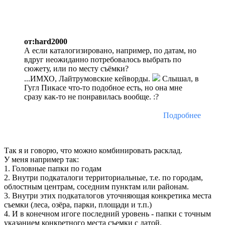
от:hard2000
А если каталогизировано, например, по датам, но
вдруг неожиданно потребовалось выбрать по
сюжету, или по месту съёмки?
...ИМХО, Лайтрумовские кейворды.
Слышал, в
Гугл Пикасе что-то подобное есть, но она мне
сразу как-то не понравилась вообще. :?
Подробнее
Так я и говорю, что можно комбинировать расклад.
У меня например так:
1. Головные папки по годам
2. Внутри подкаталоги территориальные, т.е. по городам,
облостным центрам, соседним пунктам или районам.
3. Внутри этих подкаталогов уточняющая конкретика места
съемки (леса, озёра, парки, площади и т.п.)
4. И в конечном игоге последний уровень - папки с точным
указанием конкретного места съемки с датой.