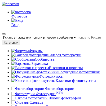
Фотогора
Вход
Категории
Форумы
Галерея фотографий
Сообщества
Барахолка
Выставки и проекты
Обсуждение фототехники
Фотоконкурсы
Классики фотоискусства
Фотолаборатории
NEW
Фотостудии
Школы фотографий
Словарь