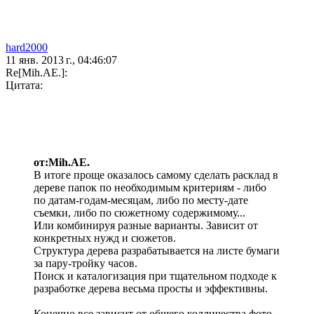
hard2000
11 янв. 2013 г., 04:46:07
Re[Mih.AE.]:
Цитата:
от:Mih.AE.
В итоге проще оказалось самому сделать расклад в
дереве папок по необходимым критериям - либо
по датам-годам-месяцам, либо по месту-дате
съемки, либо по сюжетному содержимому...
Или комбинируя разные варианты. Зависит от
конкретных нужд и сюжетов.
Структура дерева разрабатывается на листе бумаги
за пару-тройку часов.
Поиск и каталогизация при тщательном подходе к
разработке дерева весьма просты и эффективны.
Конечно все зависит от общего колличества фото.