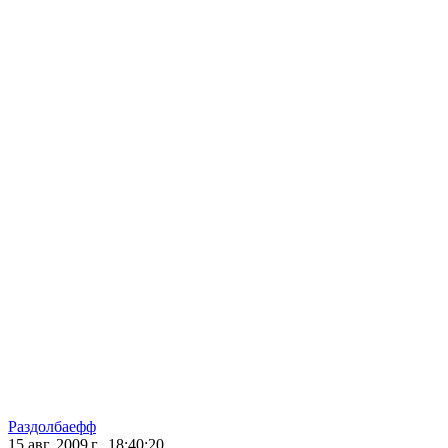
Раздолбаефф
15 авг. 2009 г., 18:40:20