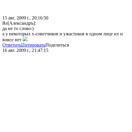
15 авг. 2009 г., 20:16:50
Re[Александръ]:
да не то слово:)
а у некоторых х-советчиков и ужастиков в одном лице их и
вовсе нет
Ответить
Цитировать
Поделиться
16 авг. 2009 г., 21:47:15