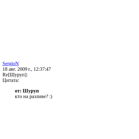
SergioN
18 авг. 2009 г., 12:37:47
Re[Шуруп]:
Цитата:
от: Шуруп
кто на разливе? :)