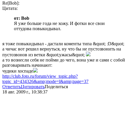
Re[Bob]:
Цитата:
от: Bob
Я уже больше года не хожу. И фотки все свои
оттудова повыкидывал.
я тоже повыкидывал - дастали коменты типа &quot; :D&quot;
а чичас вот решил вернуться, ну что бы не пустозвонить на
пустозвонов из ветки &quot;ужасы&quot;
а то вознесли себя не пойми до чего, вона уже и сами с собой
разговаривать начинают:
чудики хоспаде
http://club.foto.ru/forum/view_topic.php?
topic_id=434326&amp;mode=l&amp;page=37
Ответить
Цитировать
Поделиться
18 авг. 2009 г., 10:38:37