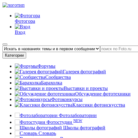
Фотогора
Вход
Категории
Форумы
Галерея фотографий
Сообщества
Барахолка
Выставки и проекты
Обсуждение фототехники
Фотоконкурсы
Классики фотоискусства
Фотолаборатории
NEW
Фотостудии
Школы фотографий
Словарь