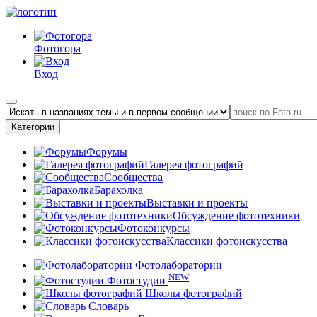
Фотогора
Вход
Категории
Форумы
Галерея фотографий
Сообщества
Барахолка
Выставки и проекты
Обсуждение фототехники
Фотоконкурсы
Классики фотоискусства
Фотолаборатории
NEW
Фотостудии
Школы фотографий
Словарь