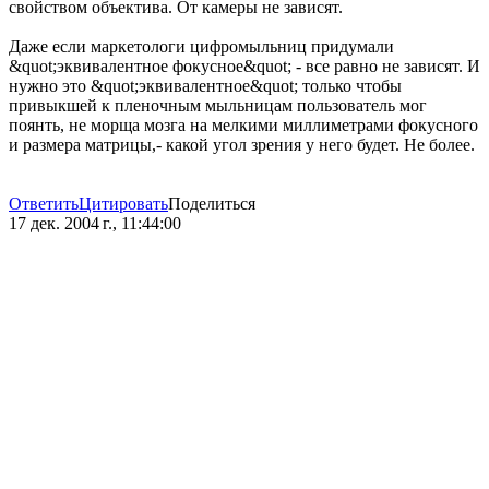
свойством объектива. От камеры не зависят.
Даже если маркетологи цифромыльниц придумали
&quot;эквивалентное фокусное&quot; - все равно не зависят. И
нужно это &quot;эквивалентное&quot; только чтобы
привыкшей к пленочным мыльницам пользователь мог
поянть, не морща мозга на мелкими миллиметрами фокусного
и размера матрицы,- какой угол зрения у него будет. Не более.
Ответить
Цитировать
Поделиться
17 дек. 2004 г., 11:44:00