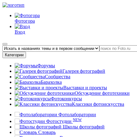
Фотогора
Вход
Категории
Форумы
Галерея фотографий
Сообщества
Барахолка
Выставки и проекты
Обсуждение фототехники
Фотоконкурсы
Классики фотоискусства
Фотолаборатории
NEW
Фотостудии
Школы фотографий
Словарь