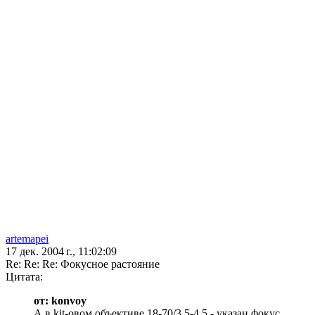
artemapei
17 дек. 2004 г., 11:02:09
Re: Re: Re: Фокусное растояние
Цитата:
от: konvoy
А в kit-овом объективе 18-70/3,5-4,5 - указан фокус