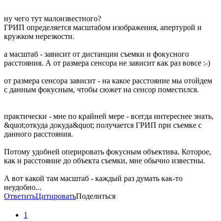
ну чего тут малоизвестного?
ГРИП определяется масштабом изображения, апертурой и
кружком нерезкости.
а масштаб - зависит от дистанции съемки и фокусного
расстояния. А от размера сенсора не зависит как раз вовсе :-)
от размера сенсора зависит - на какое расстояние мы отойдем
с данным фокусным, чтобы сюжет на сенсор поместился.
практически - мне по крайней мере - всегда интереснее знать,
&quot;откуда докуда&quot; получается ГРИП при съемке с
данного расстояния.
Потому удобней оперировать фокусным объектива. Которое,
как и расстояние до объекта съемки, мне обычно известны.
А вот какой там масштаб - каждый раз думать как-то
неудобно...
Ответить
Цитировать
Поделиться
1