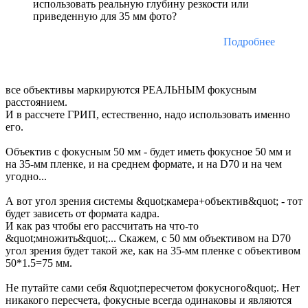
использовать реальную глубину резкости или
приведенную для 35 мм фото?
Подробнее
все объективы маркируются РЕАЛЬНЫМ фокусным
расстоянием.
И в рассчете ГРИП, естественно, надо использовать именно
его.
Объектив с фокусным 50 мм - будет иметь фокусное 50 мм и
на 35-мм пленке, и на среднем формате, и на D70 и на чем
угодно...
А вот угол зрения системы &quot;камера+объектив&quot; - тот
будет зависеть от формата кадра.
И как раз чтобы его рассчитать на что-то
&quot;множить&quot;... Скажем, с 50 мм объективом на D70
угол зрения будет такой же, как на 35-мм пленке с объективом
50*1.5=75 мм.
Не путайте сами себя &quot;пересчетом фокусного&quot;. Нет
никакого пересчета, фокусные всегда одинаковы и являются