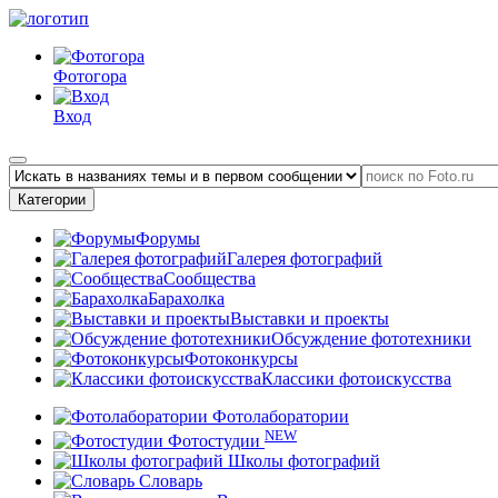
Фотогора
Вход
Категории
Форумы
Галерея фотографий
Сообщества
Барахолка
Выставки и проекты
Обсуждение фототехники
Фотоконкурсы
Классики фотоискусства
Фотолаборатории
NEW
Фотостудии
Школы фотографий
Словарь