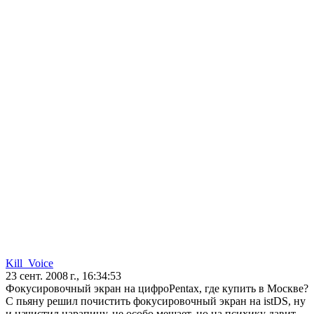
Kill_Voice
23 сент. 2008 г., 16:34:53
Фокусировочный экран на цифроPentax, где купить в Москве?
С пьяну решил почистить фокусировочный экран на istDS, ну
и начистил царапину, не особо мешает, но на психику давит,