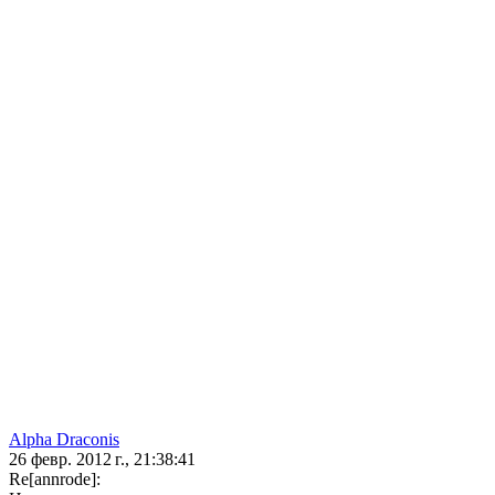
Alpha Draconis
26 февр. 2012 г., 21:38:41
Re[annrode]: