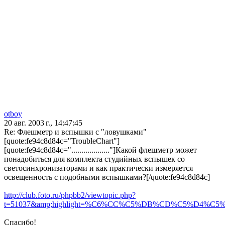
otboy
20 авг. 2003 г., 14:47:45
Re: Флешметр и вспышки с "ловушками"
[quote:fe94c8d84c="TroubleChart"]
[quote:fe94c8d84c="..................."]Какой флешметр может
понадобиться для комплекта студийных вспышек со
светосинхронизаторами и как практически измеряется
освещенность с подобными вспышками?[/quote:fe94c8d84c]
http://club.foto.ru/phpbb2/viewtopic.php?
t=51037&amp;highlight=%C6%CC%C5%DB%CD%C5%D4%C5%D2[
Спасибо!