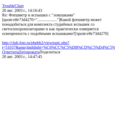
TroubleChart
20 авг. 2003 г., 14:16:43
Re: Флешметр и вспышки с "ловушками"
[quote:e8e73d4270="..................."]Какой флешметр может
понадобиться для комплекта студийных вспышек со
светосинхронизаторами и как практически измеряется
освещенность с подобными вспышками?[/quote:e8e73d4270]
http://club.foto.ru/phpbb2/viewtopic.php?
t=51037&amp;highlight=%C6%CC%C5%DB%CD%C5%D4%C5
Ответить
Цитировать
Поделиться
20 авг. 2003 г., 14:47:45