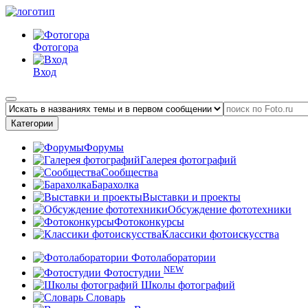
Фотогора
Вход
Категории
Форумы
Галерея фотографий
Сообщества
Барахолка
Выставки и проекты
Обсуждение фототехники
Фотоконкурсы
Классики фотоискусства
Фотолаборатории
NEW
Фотостудии
Школы фотографий
Словарь