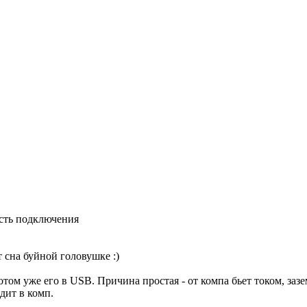
сть подключения
т сна буйной головушке :)
отом уже его в USB. Причина простая - от компа бьет током, заз
дит в комп.