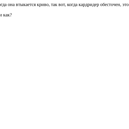
да она втыкается криво, так вот, когда кардридер обесточен, эт
и как?